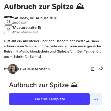
Aufbruch zur Spitze ⛰️
Saturday, 08 August 2026
AUG
08
10:09 GMT
Musterstraße 15
12345 Musterstadt
Lust auf ein Abenteuer über den Dächern der Welt? ⛰️ Dann
schnür deine Schuhe und begleite uns auf eine unvergessliche
Reise mit Musik, Mondschein und Gipfelgefühl. Der Tag gehört
uns – Schritt für Schritt!
Erika Mustermann
Aufbruch zur Spitze ⛰️
+2
Guests (Confirmed):
😀
😢
🤔
5 guests
Use this Template
I'm going
Not going
Maybe